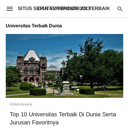
SITUS SEPUTAR PENDIDIKAN TERBAIK DAN TERUPDATE 2023
Universitas Terbaik Dunia
PENDIDIKAN
Top 10 Universitas Terbaik Di Dunia Serta
Jurusan Favoritnya